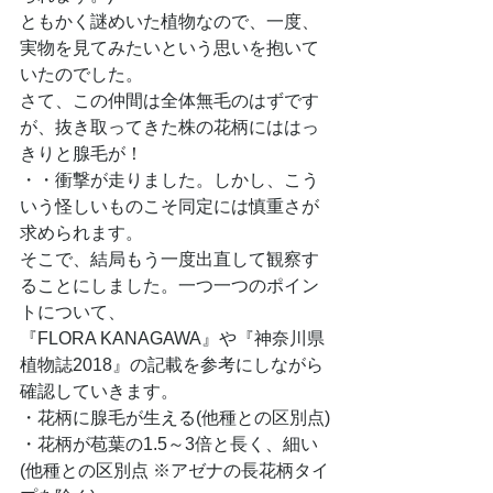
ともかく謎めいた植物なので、一度、
実物を見てみたいという思いを抱いて
いたのでした。
さて、この仲間は全体無毛のはずです
が、抜き取ってきた株の花柄にははっ
きりと腺毛が！
・・衝撃が走りました。しかし、こう
いう怪しいものこそ同定には慎重さが
求められます。
そこで、結局もう一度出直して観察す
ることにしました。一つ一つのポイン
トについて、
『FLORA KANAGAWA』や『神奈川県
植物誌2018』の記載を
参考にしながら
確認していきます。
・花柄に腺毛が生える(他種との区別点)
・花柄が苞葉の1.5～3倍と長く、細い
(他種との区別点 ※アゼナの長花柄タイ