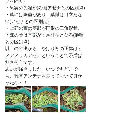
プを除く)
・果実の先端が鋭頭(アゼナとの区別点)
・葉には鋸歯があり、葉脈は目立たな
い(アゼナとの区別点)
・上部の葉は基部が円形の三角形状、
下部の葉は基部がくさび型となる(他種
との区別点)
以上の特徴から、やはりその正体はヒ
メアメリカアゼナということで矛盾は
無さそうです。
思いが届きました。いつでもどこで
も、雑草アンテナを張っておいて良か
ったな～！