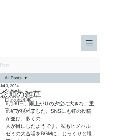
八王子市 東由木地区公園
八王子市 長池公園
Post
All Posts
Jul 3, 2024
All Posts
念願の雑草
日々の出来事
6月30日、雨上がりの夕空に大きな二重
フィールドノート
の虹が現れました。SNSにも虹の投稿
が並び、多くの
人が目にしたようです。私もヒメハル
ゼミの大合唱をBGMに、じっくりと堪