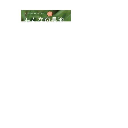
NPOフュージョン長池広報誌
カワラナデシコ花盛り
ムネアカチビナ
マムシ
八王子市都市公園指定管理者ひとまちみどり由木
代表団体：
NPO
フュージョン長池
・株式会社桂造園
・株式会社斎藤造園
・株式会社日本タスクス
指定管理者について