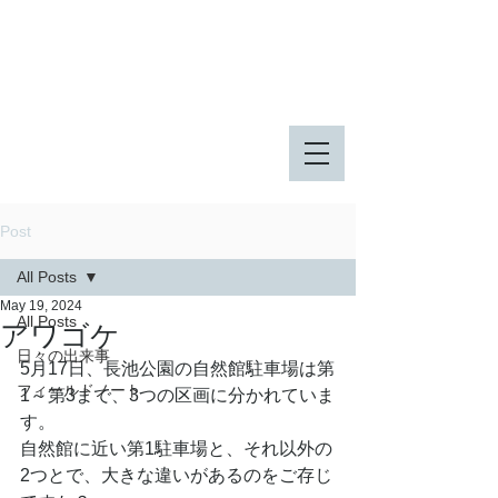
八王子市 東由木地区公園
八王子市 長池公園
Post
All Posts
May 19, 2024
All Posts
アワゴケ
日々の出来事
5月17日、長池公園の自然館駐車場は第
フィールドノート
1～第3まで、3つの区画に分かれていま
す。
自然館に近い第1駐車場と、それ以外の
2つとで、大きな違いがあるのをご存じ