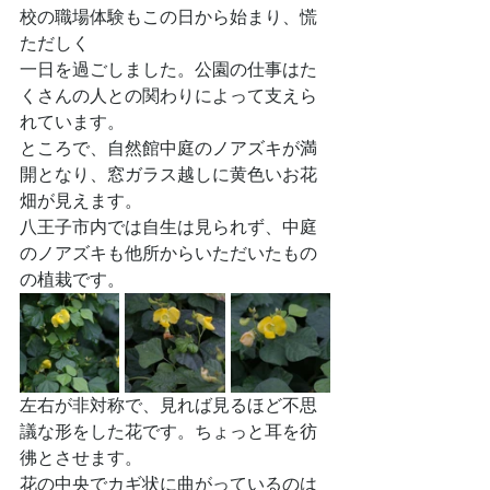
校の職場体験もこの日から始まり、慌
ただしく
一日を過ごしました。公園の仕事はた
くさんの人との関わりによって支えら
れています。
ところで、自然館中庭のノアズキが満
開となり、窓ガラス越しに黄色いお花
畑が見えます。
八王子市内では自生は見られず、中庭
のノアズキも他所からいただいたもの
の植栽です。
左右が非対称で、見れば見るほど不思
議な形をした花です。ちょっと耳を彷
彿とさせます。
花の中央でカギ状に曲がっているのは