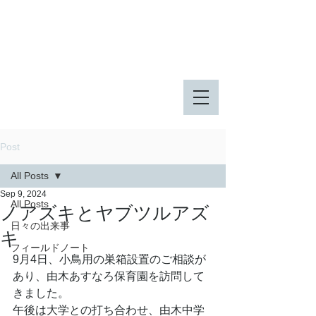
八王子市 東由木地区公園
八王子市 長池公園
Post
All Posts
Sep 9, 2024
All Posts
ノアズキとヤブツルアズ
日々の出来事
キ
フィールドノート
9月4日、小鳥用の巣箱設置のご相談が
あり、由木あすなろ保育園を訪問して
きました。
午後は大学との打ち合わせ、由木中学