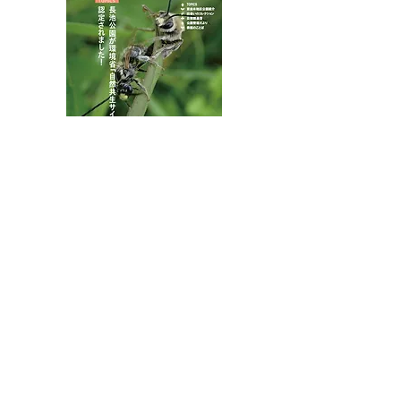
ン
ンクリーニング
八王子市都市公園指定管理者ひとまちみどり由木
代表団体：
NPO
フュージョン長池
・株式会社桂造園
・株式会社斎藤造園
・株式会社日本タスクス
指定管理者について
カスタマーハラスメントに対する基本方針を
策定しました。
お問合せはこちらから