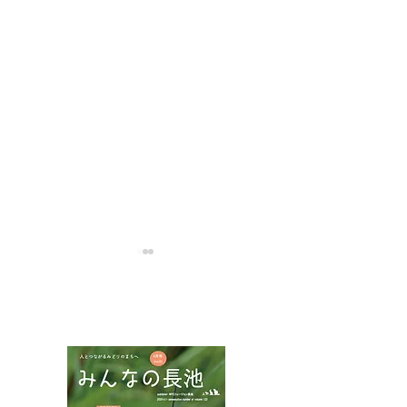
NPOフュージョン長池広報誌
ナンバンギセルとマヤラ
インターンシッ