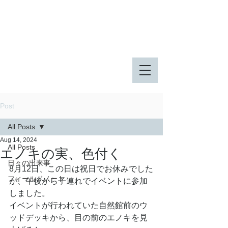
八王子市 東由木地区公園
八王子市 長池公園
Post
All Posts
Aug 14, 2024
All Posts
エノキの実、色付く
日々の出来事
8月12日、この日は祝日でお休みでした
フィールドノート
が、午後から子連れでイベントに参加
しました。
イベントが行われていた自然館前のウ
ッドデッキから、目の前のエノキを見