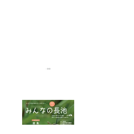
NPOフュージョン長池広報誌
アカコブコブゾ
ハネビロトンボとトラフ
カミキリ