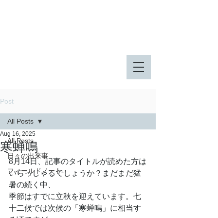
八王子市 東由木地区公園
八王子市 長池公園
Post
All Posts
Aug 16, 2025
All Posts
寒蝉鳴
日々の出来事
8月14日、記事のタイトルが読めた方は
フィールドノート
いらっしゃるでしょうか？まだまだ猛
暑の続く中、
季節はすでに立秋を迎えています。七
十二候では次候の「寒蝉鳴」に相当す