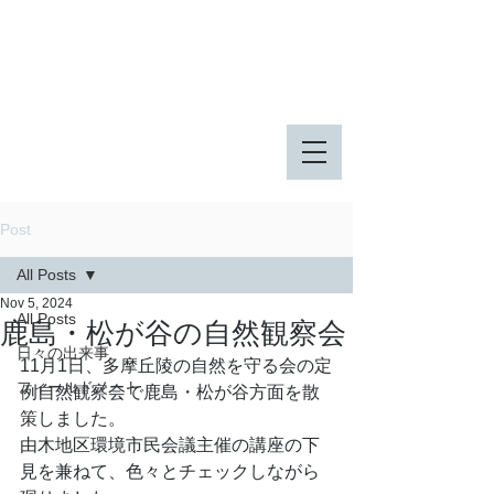
八王子市 東由木地区公園
八王子市 長池公園
Post
All Posts
Nov 5, 2024
All Posts
鹿島・松が谷の自然観察会
日々の出来事
11月1日、多摩丘陵の自然を守る会の定
フィールドノート
例自然観察会で鹿島・松が谷方面を散
策しました。
由木地区環境市民会議主催の講座の下
見を兼ねて、色々とチェックしながら