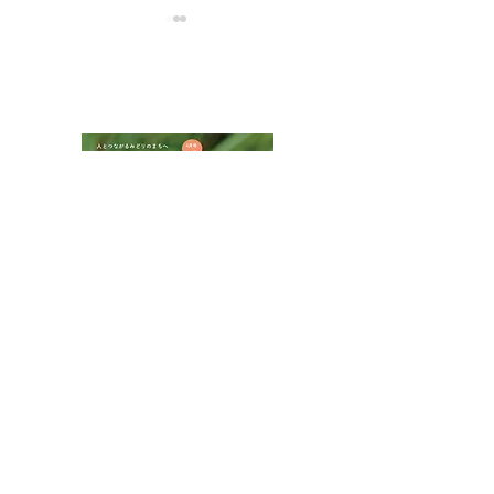
NPOフュージョン長池広報誌
ハチモドキハナ
ムネアカチビナカボソタ
マムシ
八王子市都市公園指定管理者ひとまちみどり由木
代表団体：
NPO
フュージョン長池
・株式会社桂造園