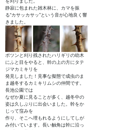
を刈りました。
静寂に包まれた雑木林に、カマを振
る“カサッカサッ”という音が心地良く響
きました。
ポツンと刈り残されたハリギリの幼木
にふと目をやると、幹の上の方にタテ
ジマカミキリを
発見しました！見事な擬態で成虫のま
ま越冬するカミキリムシの仲間です。
長池公園では
なぜか夏に見ることが多く、越冬中の
姿は久しぶりに出会いました。幹をか
じって窪みを
作り、そこへ埋もれるようにしてしが
み付いています。長い触角は幹に沿っ