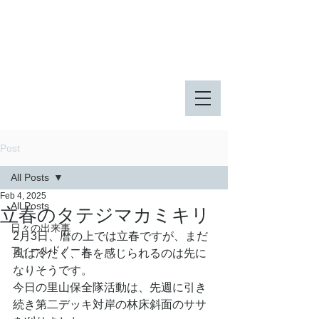
八王子市 東由木地区公園
八王子市 長池公園
Post
All Posts
Feb 4, 2025
All Posts
立春のタテジマカミキリ
日々の出来事
2月3日、暦の上では立春ですが、まだ
フィールドノート
風は冷たく、春を感じられるのは先に
なりそうです。
今日の里山保全隊活動は、先週に引き
続き第二デッキ対岸の林床斜面のササ