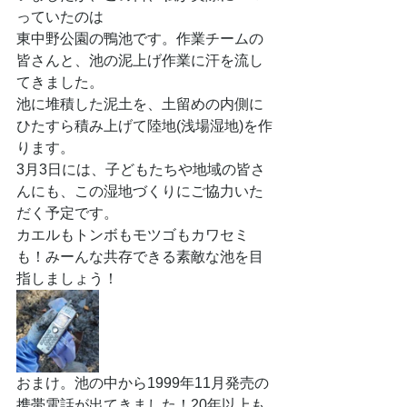
っていたのは
東中野公園の鴨池です。作業チームの
皆さんと、池の泥上げ作業に汗を流し
てきました。
池に堆積した泥土を、土留めの内側に
ひたすら積み上げて陸地(浅場湿地)を作
ります。
3月3日には、子どもたちや地域の皆さ
んにも、この湿地づくりにご協力いた
だく予定です。
カエルもトンボもモツゴもカワセミ
も！みーんな共存できる素敵な池を目
指しましょう！
おまけ。池の中から1999年11月発売の
携帯電話が出てきました！20年以上も