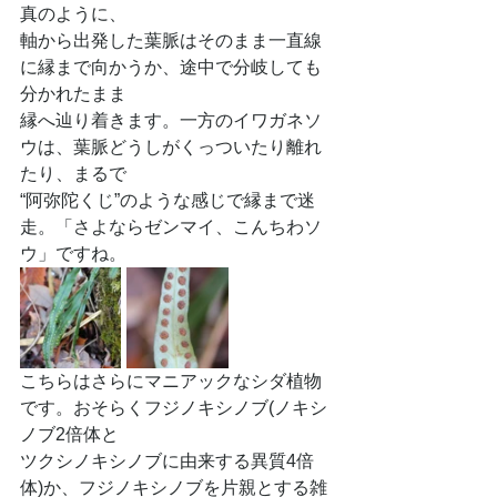
真のように、
軸から出発した葉脈はそのまま一直線
に縁まで向かうか、途中で分岐しても
分かれたまま
縁へ辿り着きます。一方のイワガネソ
ウは、葉脈どうしがくっついたり離れ
たり、まるで
“阿弥陀くじ”のような感じで縁まで迷
走。「さよならゼンマイ、こんちわソ
ウ」ですね。
こちらはさらにマニアックなシダ植物
です。おそらくフジノキシノブ(ノキシ
ノブ2倍体と
ツクシノキシノブに由来する異質4倍
体)か、フジノキシノブを片親とする雑