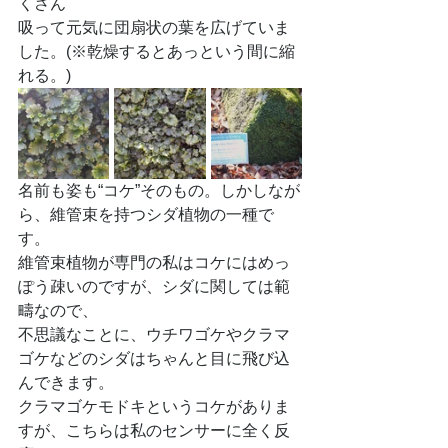
くさん
吸って元気に団扇状の葉を広げていま
した。(※乾燥するとあっという間に縮
れる。)
名前も姿も“コケ”そのもの。しかしなが
ら、維管束を持つシダ植物の一種で
す。
維管束植物が専門の私はコケにはめっ
ぽう疎いのですが、シダに関しては範
疇なので、
不思議なことに、ウチワゴケやクラマ
ゴケなどのシダはちゃんと目に飛び込
んできます。
クラマゴケモドキというコケがありま
すが、こちらは私のセンサーに全く反