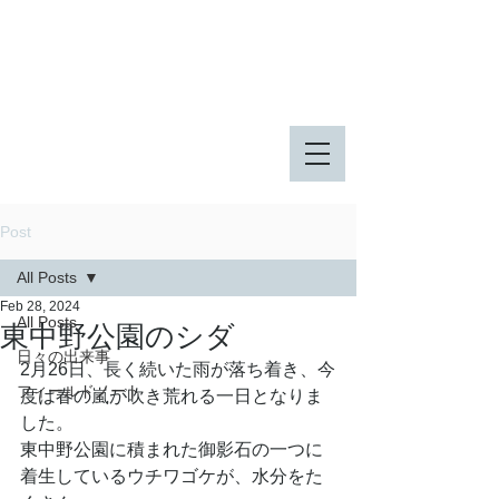
八王子市 東由木地区公園
八王子市 長池公園
Post
All Posts
Feb 28, 2024
All Posts
東中野公園のシダ
日々の出来事
2月26日、長く続いた雨が落ち着き、今
フィールドノート
度は春の嵐が吹き荒れる一日となりま
した。
東中野公園に積まれた御影石の一つに
着生しているウチワゴケが、水分をた