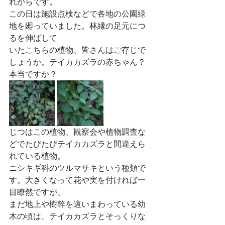
れからです。
この日は施設点検などで各地の公園緑
地を廻っていました。林縁の足元につ
るを伸ばして
いたこちらの植物、皆さんはご存じで
しょうか。テイカカズラの赤ちゃん？
本当ですか？
じつはこの植物、観察会や植物調査な
どでたびたびテイカカズラと間違えら
れている植物。
ニシキギ科のツルマサキという種類で
す。大きくなって花や実を付ければ一
目瞭然ですが、
まだ地上や樹幹を這いまわっている幼
木の頃は、テイカカズラとそっくりな