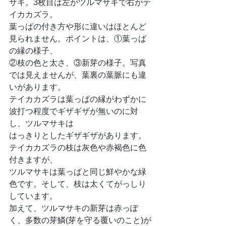
サキ。3枚目は左がツルマサキで右がテ
イカカズラ。
葉っぱの付き方や形に違いはほとんど
見られません。ポイントは、①葉っぱ
の縁の様子、
②枝の色と太さ、③新芽の様子。写真
では見えませんが、葉裏の葉脈にも違
いがあります。
テイカカズラは葉っぱの縁がわずかに
波打つ程度でギザギザが無いのに対
し、ツルマサキは
はっきりとしたギザギザがあります。
テイカカズラの枝は灰色や赤褐色に色
付きますが、
ツルマサキは葉っぱと同じ鮮やかな緑
色です。そして、枝は太くてがっしり
しています。
加えて、ツルマサキの新芽は赤っぽ
く、多数の芽鱗(芽を守る覆いのこと)が