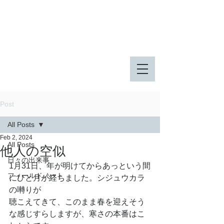
八王子市 東由木地区公園
八王子市 長池公園
Post
All Posts
Feb 2, 2024
All Posts
他人の空似
日々の出来事
1月31日、年が明けてからあっという間
フィールドノート
にひと月が経ちました。シジュウカラ
の囀りが
聴こえてきて、このまま春を迎えそう
な感じすらしますが、寒さの本番はこ