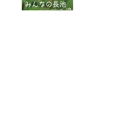
カワラナデシコ花盛り
ムネアカチビナ
マムシ
八王子市都市公園指定管理者ひとまちみどり由木
代表団体：
NPO
フュージョン長池
・株式会社桂造園
・株式会社斎藤造園
・株式会社日本タスクス
指定管理者について
カスタマーハラスメントに対する基本方針を
策定しました。