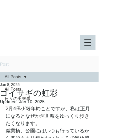
八王子市 東由木地区公園
八王子市 長池公園
Post
All Posts
Jan 8, 2025
All Posts
ゴイサギの虹彩
日々の出来事
Updated:
Jan 10, 2025
フィールドノート
1月4日、毎年のことですが、私は正月
になるとなぜか河川敷をゆっくり歩き
たくなります。
職業柄、公園にはいつも行っているか