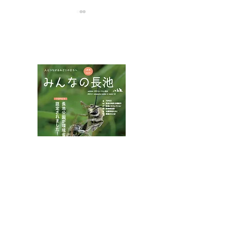
NPOフュージョン長池広報誌
ナンバンギセルとマヤラ
インターンシッ
ン
ンクリーニング
八王子市都市公園指定管理者ひとまちみどり由木
代表団体：
NPO
フュージョン長池
・株式会社桂造園