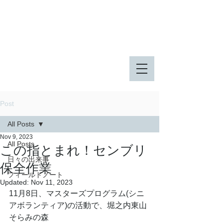
八王子市 東由木地区公園
八王子市 長池公園
Post
All Posts
Nov 9, 2023
All Posts
この指とまれ！センブリ
日々の出来事
保全作業
フィールドノート
Updated:
Nov 11, 2023
11月8日、マスターズプログラム(シニ
アボランティア)の活動で、堀之内東山
そらみの森