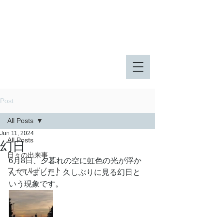
八王子市 東由木地区公園
八王子市 長池公園
Post
All Posts
Jun 11, 2024
All Posts
幻日
日々の出来事
6月8日、夕暮れの空に虹色の光が浮か
フィールドノート
んでいました。久しぶりに見る幻日と
いう現象です。