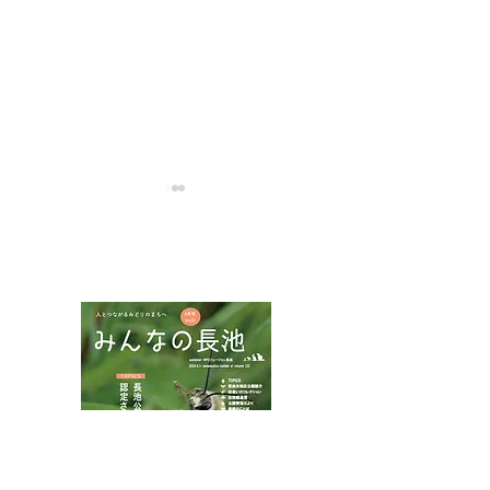
NPOフュージョン長池広報誌
ハチモドキハナ
ムネアカチビナカボソタ
マムシ