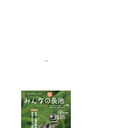
NPOフュージョン長池広報誌
カワラナデシコ花盛り
ムネアカチビナ
マムシ