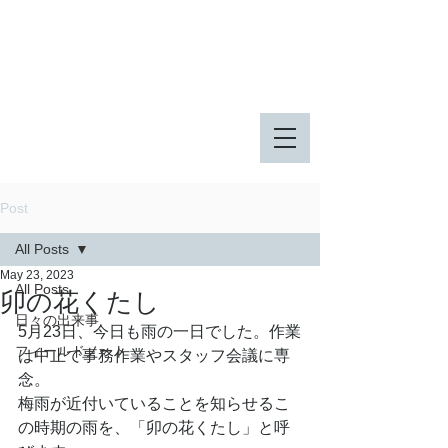
八王子市 東由木地区公園
八王子市 長池公園
Post
All Posts
May 23, 2023
All Posts
卯の花くたし
日々の出来事
5月23日、今日も雨の一日でした。作業
フィールドノート
は中止で事務作業やスタッフ会議に専
念。
梅雨が近付いていることを知らせるこ
の時期の雨を、「卯の花くたし」と呼