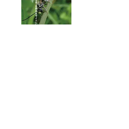
八王子市都市公園指定管理者ひとまちみどり由木
代表団体：
NPO
フュージョン長池
・株式会社桂造園
・株式会社斎藤造園
・株式会社日本タスクス
指定管理者について
カスタマーハラスメントに対する基本方針を
策定しました。
お問合せはこちらから
連絡先
〒192-0363
東京都八王子市別所2-58
長池公園自然館