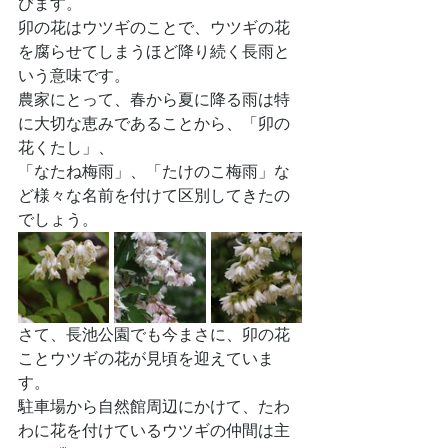
びます。
卯の花はウツギのことで、ウツギの花
を腐らせてしまうほど降り続く長雨と
いう意味です。
農家にとって、春から夏に降る雨は特
に大切な恵みであることから、「卯の
花くたし」、
「なたね梅雨」、「たけのこ梅雨」な
ど様々な名前を付けて区別してきたの
でしょう。
さて、長池公園でも今まさに、卯の花
ことウツギの花が見頃を迎えていま
す。
駐車場から自然館周辺にかけて、たわ
わに花を付けているウツギの仲間は主