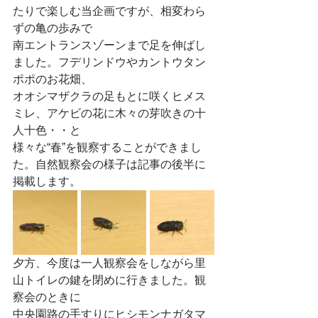
たりで楽しむ当企画ですが、相変わら
ずの亀の歩みで
南エントランスゾーンまで足を伸ばし
ました。フデリンドウやカントウタン
ポポのお花畑、
オオシマザクラの足もとに咲くヒメス
ミレ、アケビの花に木々の芽吹きの十
人十色・・と
様々な“春”を観察することができまし
た。自然観察会の様子は記事の後半に
掲載します。
夕方、今度は一人観察会をしながら里
山トイレの鍵を閉めに行きました。観
察会のときに
中央園路の手すりにヒシモンナガタマ