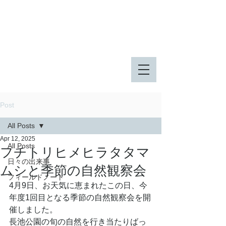
八王子市 東由木地区公園
八王子市 長池公園
Post
All Posts
Apr 12, 2025
All Posts
フチトリヒメヒラタタマ
日々の出来事
ムシと季節の自然観察会
フィールドノート
4月9日、お天気に恵まれたこの日、今
年度1回目となる季節の自然観察会を開
催しました。
長池公園の旬の自然を行き当たりばっ