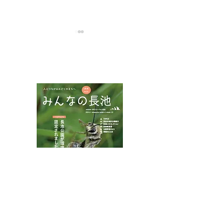
NPOフュージョン長池広報誌
ハチモドキハナ
ムネアカチビナカボソタ
マムシ
八王子市都市公園指定管理者ひとまちみどり由木