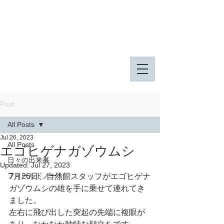
八王子市 東由木地区公園
八王子市 長池公園
Post
All Posts
Jul 26, 2023
All Posts
エゴヒゲナガゾウムシ
日々の出来事
Updated:
Jul 27, 2023
フィールドノート
7月26日、自然館スタッフがエゴヒゲナ
ガゾウムシの雄を手に乗せて連れてき
ました。
左右に飛び出した突起の先端に複眼が