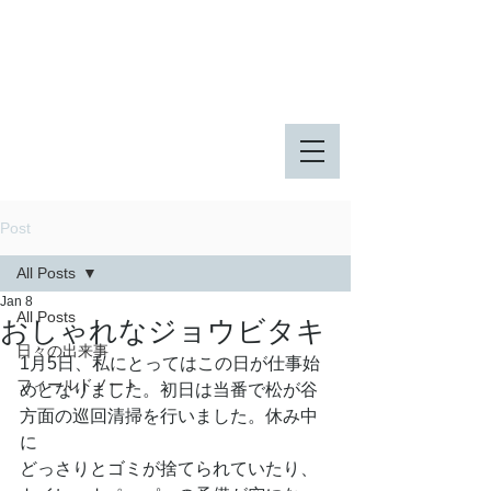
八王子市 東由木地区公園
八王子市 長池公園
Post
All Posts
Jan 8
All Posts
おしゃれなジョウビタキ
日々の出来事
1月5日、私にとってはこの日が仕事始
フィールドノート
めとなりました。初日は当番で松が谷
方面の巡回清掃を行いました。休み中
に
どっさりとゴミが捨てられていたり、