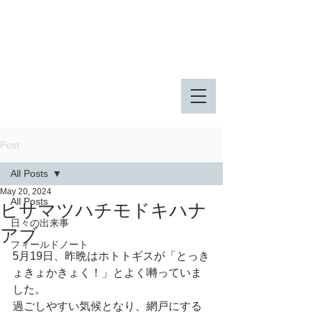
八王子市 東由木地区公園
八王子市 長池公園
Post
All Posts
May 20, 2024
All Posts
ヒサマツハチモドキハナ
日々の出来事
アブ
フィールドノート
5月19日、昨晩はホトトギスが「とっき
ょきょかきょく！」とよく囀っていま
した。
過ごしやすい気候となり、網戸にする