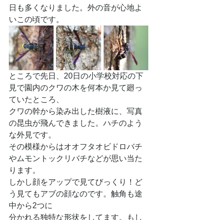
日も多くなりました。外の音が心地よ
いこの頃です。
ところで先日、20日の小学校対応の下
見で園内のクワの木を何本か見て廻っ
ていたところ、
クワの幹から染み出した樹液に、写真
の昆虫が飛んできました。ハチのよう
な外見です。
その模様からはオオフタオビドロバチ
やムモントックリバチなどが思い当た
ります。
しかし顔をアップで見てびっくり！ど
う見てもアブの顔なのです。触角も途
中から2つに
分かれる独特な形状をしてます。もし