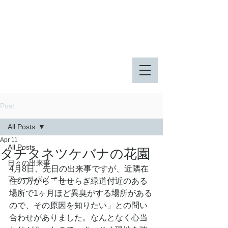
八王子市 東由木地区公園
八王子市 長池公園
Post
All Posts
Apr 11
All Posts
タチタネツケバナの花園
日々の出来事
4月8日、先日の出来事ですが、近隣在
フィールドノート
住の方から「せせらぎ緑道付近のある
場所で1ヶ月ほど異臭がする場所がある
ので、その原因を知りたい」との問い
合わせがありました。なんとなく心当