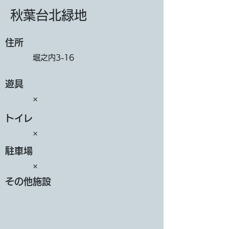
秋葉台北緑地
​住所
堀之内3-16
遊具
×
トイレ
×
​駐車場
×
その他施設