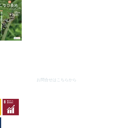
東京都八王子市別所2-58
（思いや
長池公園自然館
3月～
10月～
TEL : 04
2-67
8-4616
FAX : 042-678-
4647
やまざと
​MAIL :
（思いや
nagaike1202(at)pompoco.or.jp
3月～9
針を
※
(at)は@に置き換えてください
10月～
秋葉台公
3月～9
10月～
お問合せはこちらから