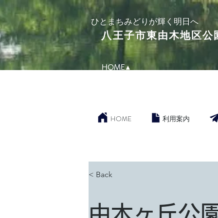
​ひとまちみどりが輝く明日へ
​八王子市東由木地区公
HOME▲
HOME
利用案内
< Back
由木ヶ丘公