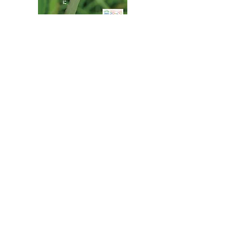
八王子市都市公園指定管理者ひとまちみどり由木
代表団体：
NPO
フュージョン長池
・株式会社桂造園
・株式会社斎藤造園
・株式会社日本タスクス
指定管理者について
カスタマーハラスメントに対する基本方針を
策定しました。
お問合せはこちらから
連絡先
〒192-0363
東京都八王子市別所2-58
長池公園自然館
TEL : 04
2-67
8-4616
FAX : 042-678-
4647
​MAIL : nagaike1202(at)pompoco.or.jp
※
(at)は@に置き換えてください