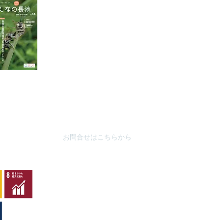
東京都八王子市別所2-58
（思いや
長池公園自然館
3月～
10月～
TEL : 04
2-67
8-4616
FAX : 042-678-
4647
やまざと
​MAIL :
（思いや
nagaike1202(at)pompoco.or.jp
3月～9
針を
※
(at)は@に置き換えてください
10月～
秋葉台公
3月～9
10月～
お問合せはこちらから