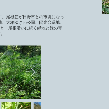
す。尾根筋が日野市との市境になっ
地、大塚ゆざわ公園、陽光台緑地、
地と、尾根沿いに続く緑地と緑の帯
す。