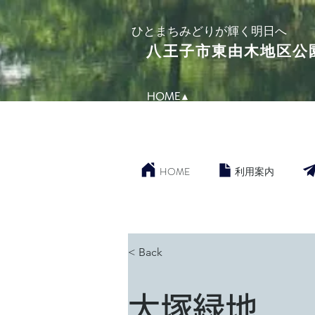
​ひとまちみどりが輝く明日へ
​八王子市東由木地区公
HOME▲
HOME
利用案内
< Back
大塚緑地