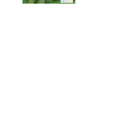
八王子市都市公園指定管理者ひとまちみどり由木
代表団体：
NPO
フュージョン長池
・株式会社桂造園
・株式会社斎藤造園
・株式会社日本タスクス
指定管理者について
カスタマーハラスメントに対する基本方針を
策定しました。
お問合せはこちらから
連絡先
〒192-0363
東京都八王子市別所2-58
長池公園自然館
TEL : 04
2-67
8-4616
FAX : 042-678-
4647
​MAIL : nagaike1202(at)pompoco.or.jp
※
(at)は@に置き換えてください