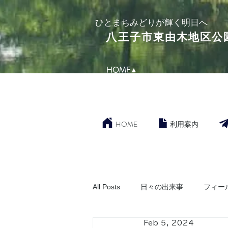
​ひとまちみどりが輝く明日へ
​八王子市東由木地区公
HOME▲
HOME
利用案内
All Posts
日々の出来事
フィー
Feb 5, 2024