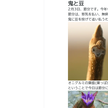
鬼と豆
2月3日、節分です。今年
節分は、邪気を払い、無
鬼に豆を投げて追い払う
オニグルミの葉痕(葉っぱ
ということで今日は節分