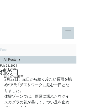
八王子市 東由木地区公園
八王子市 長池公園
Post
All Posts
Feb 23, 2024
All Posts
猫の日
日々の出来事
2月22日、先日から続く冷たい長雨を眺
フィールドノート
めつつ、デスクワークに励む一日とな
りました。
体験ゾーンでは、雨露に濡れたウグイ
スカグラの花が美しく、つい足を止め