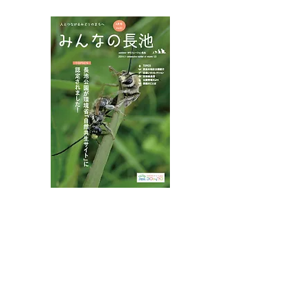
NPOフュージョン長池広報誌
カワラナデシコ花盛り
ムネアカチビナ
マムシ
八王子市都市公園指定管理者ひとまちみどり由木
代表団体：
NPO
フュージョン長池
・株式会社桂造園
・株式会社斎藤造園
・株式会社日本タスクス
指定管理者について
カスタマーハラスメントに対する基本方針を