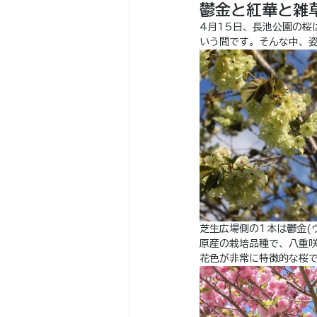
鬱金と紅華と雑
4月15日、長池公園の桜
いう間です。そんな中、
芝生広場側の1本は鬱金(
原産の栽培品種で、八重
花色が非常に特徴的な桜