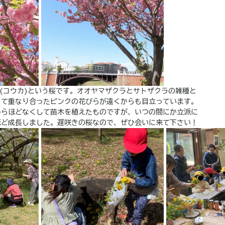
(コウカ)という桜です。オオヤマザクラとサトザクラの雑種と
くて重なり合ったピンクの花びらが遠くからも目立っています。
からほどなくして苗木を植えたものですが、いつの間にか立派に
ほど成長しました。遅咲きの桜なので、ぜひ会いに来て下さい！