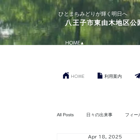
​ひとまちみどりが輝く明日へ
​八王子市東由木地区公
HOME▲
HOME
利用案内
All Posts
日々の出来事
フィー
Apr 18, 2025