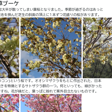
草ブーケ
は大半が散ってしまい葉桜となりました。季節が過ぎるのはあっと
姿池を挟んだ芝生の斜面の頂上に1本ずつ花盛りの桜があります。
ウコン)という桜です。オオシマザクラをもとに作出された、日本
咲きを特徴とするサトザクラ群の一つ。何といっても、緑がかった
ですね。花が緑だと、葉っぱに紛れて案外目立たないものです。