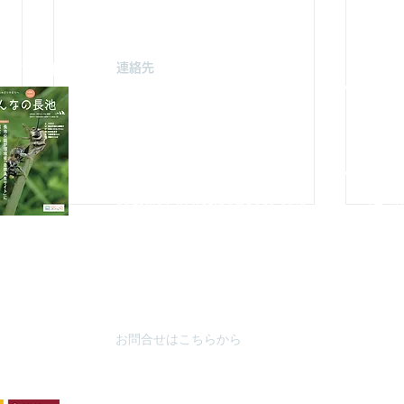
連絡先
駐車場案
みどり由木
〒192-0363
自然館駐
東京都八王子市別所2-58
（思いや
長池公園自然館
3月～
10月～
TEL : 04
2-67
8-4616
FAX : 042-678-
4647
やまざと
​MAIL :
（思いや
nagaike1202(at)pompoco.or.jp
3月～9
針を
※
(at)は@に置き換えてください
10月～
秋葉台公
3月～9
10月～
お問合せはこちらから
夏山に涼を求めて
ムシ