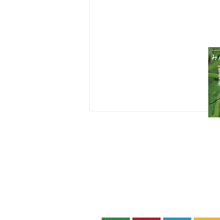
八王子市都市公園指定管理者ひとまち
代表団体：
NPO
フュージョン長池
・株式会社桂造園
・株式会社斎藤造園
・株式会社日本タスクス
指定管理者について
カスタマーハラスメントに対する基本方
策定しました。
八王子市環境マネジメントシステム
インターンシップでサインク