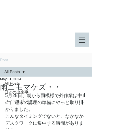
八王子市 東由木地区公園
八王子市 長池公園
Post
All Posts
May 31, 2024
All Posts
雨ニモマケズ・・
日々の出来事
5月28日、朝から雨模様で外作業は中止
フィールドノート
に。週末の講座の準備にやっと取り掛
かりました。
こんなタイミングでないと、なかなか
デスクワークに集中する時間がありま