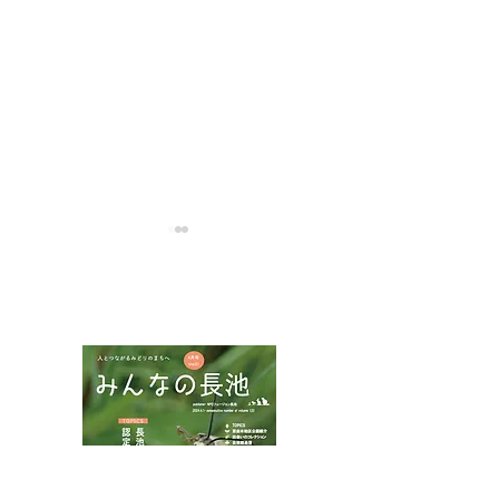
NPOフュージョン長池広報誌
カワラナデシコ花盛り
ムネアカチビナ
マムシ