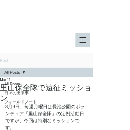
八王子市 東由木地区公園
八王子市 長池公園
Post
All Posts
Mar 11
All Posts
里山保全隊で遠征ミッショ
日々の出来事
ン
フィールドノート
3月9日、毎週月曜日は長池公園のボラ
ンティア「里山保全隊」の定例活動日
ですが、今回は特別なミッションで
す。