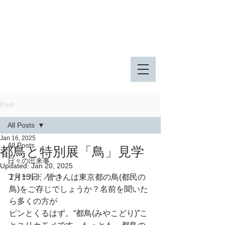
八王子市 東由木地区公園
八王子市 長池公園
Post
All Posts
Jan 16, 2025
All Posts
都鳥と特別展「鳥」見学
日々の出来事
Updated:
Jan 20, 2025
フィールドノート
1月13日、皆さんは東京都の鳥(都民の
鳥)をご存じでしょうか？名前を聞いた
ら多くの方が
ピンとくるはず。“都鳥(みやこどり)”こ