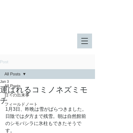
八王子市 東由木地区公園
八王子市 長池公園
Post
All Posts
Jan 3
All Posts
運ばれるコミノネズミモ
日々の出来事
チ
フィールドノート
1月3日、昨晩は雪がぱらつきました。
日陰では夕方まで残雪。朝は自然館前
のシモバシラに氷柱もできたそうで
す。