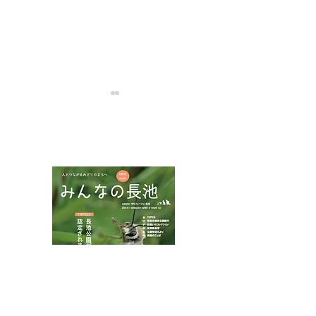
NPOフュージョン長池広報誌
ハチモドキハナ
ムネアカチビナカボソタ
マムシ