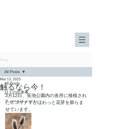
八王子市 東由木地区公園
八王子市 長池公園
Post
All Posts
Mar 13, 2025
All Posts
触るなら今！
日々の出来事
3月12日、長池公園内の各所に移植され
フィールドノート
たネコヤナギがほわっと花芽を膨らま
せています。