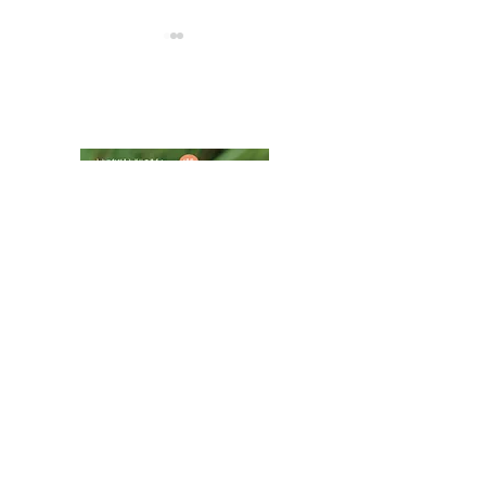
NPOフュージョン長池広報誌
ハチモドキハナ
ムネアカチビナカボソタ
マムシ
八王子市都市公園指定管理者ひとまちみどり由木
代表団体：
NPO
フュージョン長池