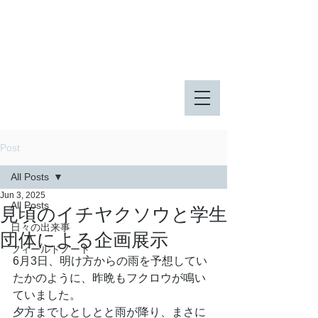
八王子市 東由木地区公園
八王子市 長池公園
Post
All Posts
Jun 3, 2025
All Posts
見頃のイチヤクソウと学生
日々の出来事
団体による企画展示
フィールドノート
6月3日、明け方からの雨を予想してい
たかのように、昨晩もフクロウが鳴い
ていました。
夕方までしとしとと雨が降り、まさに