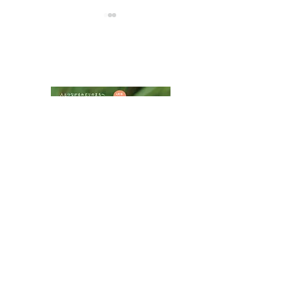
NPOフュージョン長池広報誌
夏山に涼を求め
インターンシップでサイ
ンクリーニング
八王子市都市公園指定管理者ひとまちみどり由木
代表団体：
NPO
フュージョン長池
・株式会社桂造園