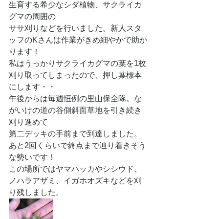
生育する希少なシダ植物、サクライカ
グマの周囲の
ササ刈りなどを行いました。新人スタ
ッフのKさんは作業がきめ細やかで助か
ります！
私はうっかりサクライカグマの葉を1枚
刈り取ってしまったので、押し葉標本
にします・・
午後からは毎週恒例の里山保全隊。な
がいけの道の谷側斜面草地を引き続き
刈り進めて
第二デッキの手前まで到達しました。
あと2回くらいで終点まで辿り着きそう
な勢いです！
この場所ではヤマハッカやシシウド、
ノハラアザミ、イガホオズキなどを刈
り残しました。