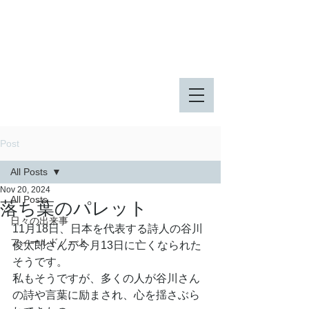
八王子市 東由木地区公園
八王子市 長池公園
Post
All Posts
Nov 20, 2024
All Posts
落ち葉のパレット
日々の出来事
11月18日、日本を代表する詩人の谷川
フィールドノート
俊太郎さんが今月13日に亡くなられた
そうです。
私もそうですが、多くの人が谷川さん
の詩や言葉に励まされ、心を揺さぶら