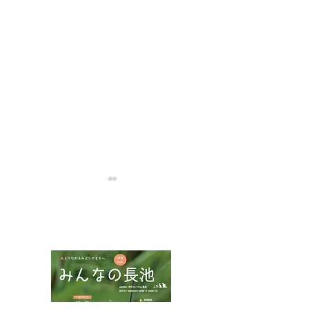
NPOフュージョン長池広報誌
夏山に涼を求め
インターンシップでサイ
ンクリーニング