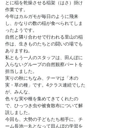
とに稲を乾燥させる稲架（はさ）掛け
作業です。
今年はカルガモが毎日のように飛来
し、かなりの数の稲が食べられてしま
ったようです。
自然と隣り合わせで行われる里山の稲
作は、生きものたちとの闘いの場でも
ありますね。
私ともう一人のスタッフは、田んぼに
入らないグループの自然観察パートを
担当しました。
実りの秋にちなみ、テーマは「木の
実・草の種」です。4クラス連続でした
が、みんな、
色々な実や種を集めてきてくれたの
で、ひっつき虫や被食散布について解
説しました。
今回も、大勢の子どもたち相手に、チ
ーム長池一丸となって田んぼの学習を