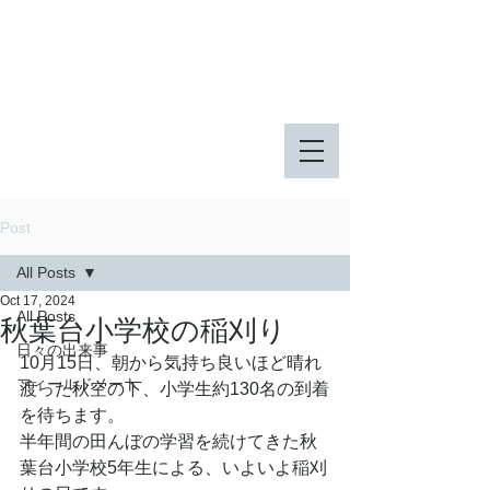
八王子市 東由木地区公園
八王子市 長池公園
Post
All Posts
Oct 17, 2024
All Posts
秋葉台小学校の稲刈り
日々の出来事
10月15日、朝から気持ち良いほど晴れ
フィールドノート
渡った秋空の下、小学生約130名の到着
を待ちます。
半年間の田んぼの学習を続けてきた秋
葉台小学校5年生による、いよいよ稲刈