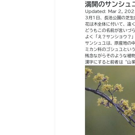
満開のサンシュ
Updated:
Mar 2, 202
3月1日、長池公園の芝生
花は木全体に付いて、遠
どうもこの名前が言いづ
よく「え？サンショウ？
サンシュユは、原産地の
ミカン科のゴシュユとい
残念ながらそのような植物
漢字にすると前者は“山