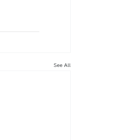
See All
内​
車場（北エントランス） 70
台
りスペース2台含む）
9月
8：30～18：30
2月 8：30～17：30