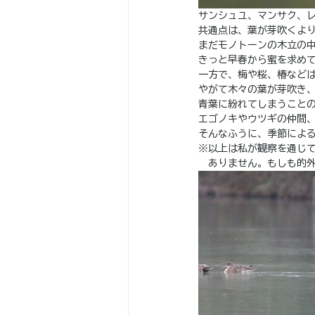
サンシュユ、マンサク、
共通点は、葉が芽吹くよ
まだモノトーンの木立の
きっと早春から蜜を求め
一方で、梅や桜、椿など
やがて木々の葉が芽吹き
青葉に紛れてしまうこと
エゴノキやウツギの仲間
そんなふうに、季節によ
※以上は私が観察を通じ
　ありません。もしも的