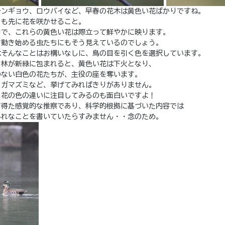
レンギョウ、ロウバイなど、早春の花木は黄色い花ばかりですね。
りも先に花を咲かせること。
中で、これらの黄色い花は際立って鮮やかに映ります。
て動き始める虫たちにもそう見えているのでしょう。
はそんなことはお構いなしに、鳥の目を引く色を選択しています。
、林が新緑に包まれると、黄色い花は下火となり、
のない白色の花たちが、主役の座を奪います。
、ガマズミなど、挙げてみればきりがありません。
る花の色の違いに注目してみるのも面白いですよ！
て得た感覚的な推察であり、科学的根拠に基づいた内容では
外れなことを書いていたらすみません・・念のため。