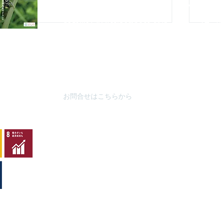
FAX : 042-678-
4647
やまざと
​MAIL :
（思いや
nagaike1202(at)pompoco.or.jp
3月～9
針を
※
(at)は@に置き換えてください
10月～
秋葉台公
3月～9
10月～
お問合せはこちらから
ムシャクロツバメシジミ
ハネ
キリ
y
copyright©2007 all rights