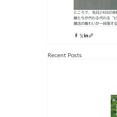
ところで、先日24日の
雄たちが代わる代わる“
婚活の賑わいが一段落す
Recent Posts
八王子市都市公園指定管理者ひとまち
代表団体：
NPO
フュージョン長池
・株式会社桂造園
・株式会社斎藤造園
・株式会社日本タスクス