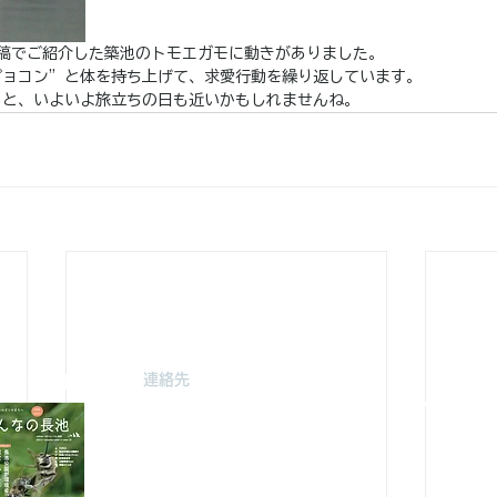
投稿でご紹介した築池のトモエガモに動きがありました。
ピョコン”と体を持ち上げて、求愛行動を繰り返しています。
ると、いよいよ旅立ちの日も近いかもしれませんね。
連絡先
駐車場案
みどり由木
〒192-0363
自然館駐
東京都八王子市別所2-58
（思いや
長池公園自然館
3月～
10月～
TEL : 04
2-67
8-4616