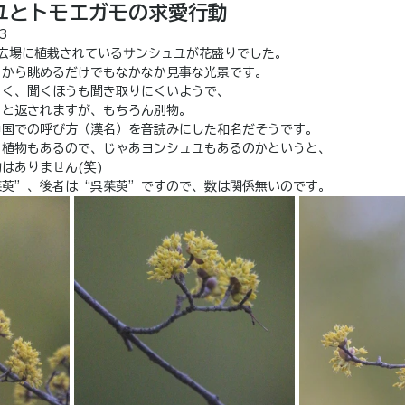
ユとトモエガモの求愛行動
3
広場に植栽されているサンシュユが花盛りでした。
くから眺めるだけでもなかなか見事な光景です。
らく、聞くほうも聞き取りにくいようで、
」と返されますが、もちろん別物。
中国での呼び方（漢名）を音読みにした和名だそうです。
う植物もあるので、じゃあヨンシュユもあるのかというと、
はありません(笑)
茱萸”、後者は“呉茱萸”ですので、数は関係無いのです。