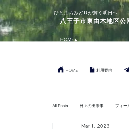
​ひとまちみどりが輝く明日へ
​八王子市東由木地区公
HOME▲
HOME
利用案内
All Posts
日々の出来事
フィー
Mar 1, 2023