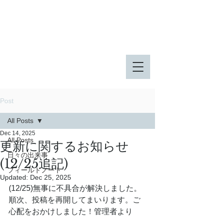
八王子市 東由木地区公園
八王子市 長池公園
Post
All Posts
Dec 14, 2025
All Posts
更新に関するお知らせ
日々の出来事
(12/25追記)
フィールドノート
Updated:
Dec 25, 2025
(12/25)無事に不具合が解決しました。
順次、投稿を再開してまいります。ご
心配をおかけしました！管理者より