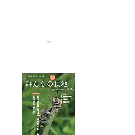
NPOフュージョン長池広報誌
アカコブコブゾ
ハネビロトンボとトラフ
カミキリ