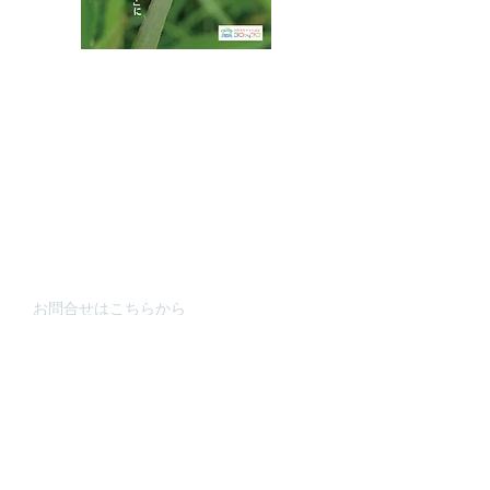
八王子市都市公園指定管理者ひとまちみどり由木
代表団体：
NPO
フュージョン長池
・株式会社桂造園
・株式会社斎藤造園
・株式会社日本タスクス
指定管理者について
カスタマーハラスメントに対する基本方針を
策定しました。
お問合せはこちらから
連絡先
〒192-0363
東京都八王子市別所2-58
長池公園自然館
TEL : 04
2-67
8-4616
FAX : 042-678-
4647
​MAIL : nagaike1202(at)pompoco.or.jp