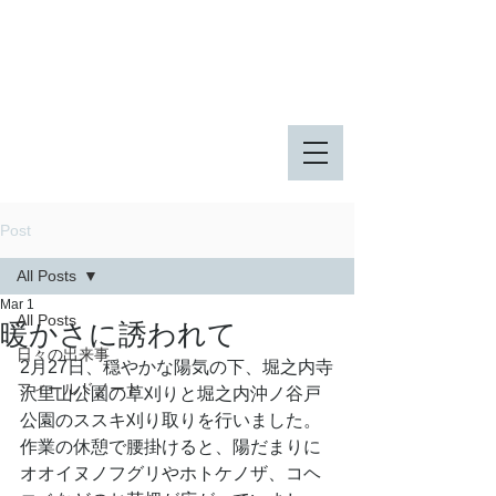
八王子市 東由木地区公園
八王子市 長池公園
Post
All Posts
Mar 1
All Posts
暖かさに誘われて
日々の出来事
2月27日、穏やかな陽気の下、堀之内寺
フィールドノート
沢里山公園の草刈りと堀之内沖ノ谷戸
公園のススキ刈り取りを行いました。
作業の休憩で腰掛けると、陽だまりに
オオイヌノフグリやホトケノザ、コヘ