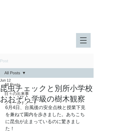
八王子市 東由木地区公園
八王子市 長池公園
Post
All Posts
Jun 12
All Posts
昆虫チェックと別所小学校
日々の出来事
おおぞら学級の樹木観察
フィールドノート
6月4日、台風後の安全点検と授業下見
を兼ねて園内を歩きました。あちこち
に昆虫が止まっているのに驚きまし
た！