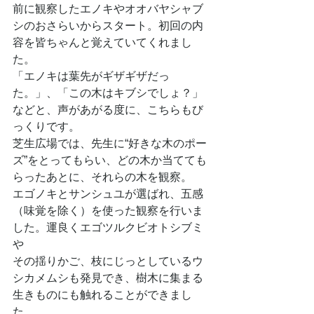
前に観察したエノキやオオバヤシャブ
シのおさらいからスタート。初回の内
容を皆ちゃんと覚えていてくれまし
た。
「エノキは葉先がギザギザだっ
た。」、「この木はキブシでしょ？」
などと、声があがる度に、こちらもび
っくりです。
芝生広場では、先生に“好きな木のポー
ズ”をとってもらい、どの木か当てても
らったあとに、それらの木を観察。 
エゴノキとサンシュユが選ばれ、五感
（味覚を除く）を使った観察を行いま
した。運良くエゴツルクビオトシブミ
や
その揺りかご、枝にじっとしているウ
シカメムシも発見でき、樹木に集まる
生きものにも触れることができまし
た。