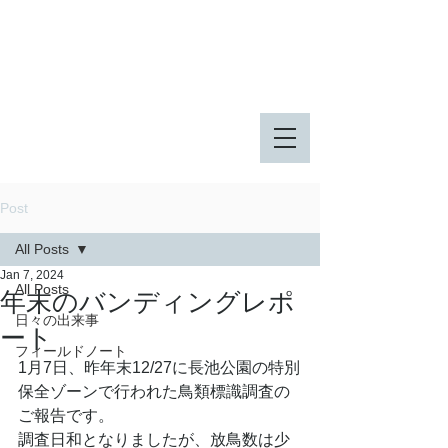
八王子市 東由木地区公園
八王子市 長池公園
Post
All Posts
Jan 7, 2024
All Posts
年末のバンディングレポ
日々の出来事
ート
フィールドノート
1月7日、昨年末12/27に長池公園の特別
保全ゾーンで行われた鳥類標識調査の
ご報告です。
調査日和となりましたが、放鳥数は少