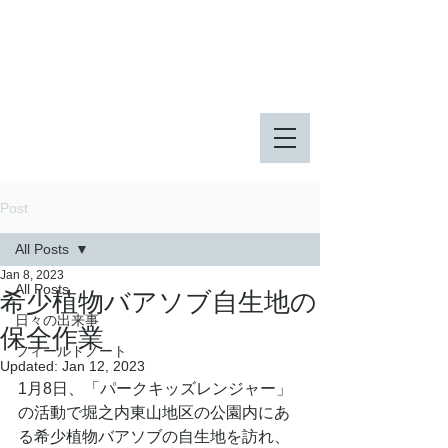
八王子市 東由木地区公園
八王子市 長池公園
Post
All Posts
Jan 8, 2023
All Posts
希少植物バアソブ自生地の
日々の出来事
保全作業
フィールドノート
Updated:
Jan 12, 2023
1月8日、「パークキッズレンジャー」
の活動で堀之内東山地区の公園内にあ
る希少植物バアソブの自生地を訪れ、