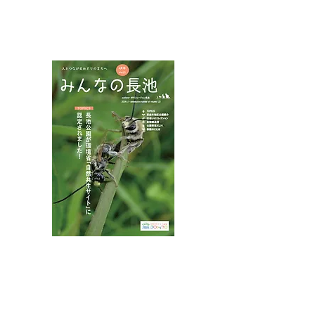
NPOフュージョン長池広報誌
ムシャクロツバメシジミ
ハネビロトンボ
カミキリ
八王子市都市公園指定管理者ひとまちみどり由木
代表団体：
NPO
フュージョン長池
・株式会社桂造園
・株式会社斎藤造園
・株式会社日本タスクス