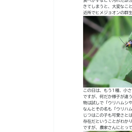
食べかすなどで汚れた部
きてしまうと、大変なこ
近所でヒメジョオンの群
この日は、もう1種、小
ですが、何だか様子が違
物は試しで「ウリハムシ
なんとその名も「ウリハ
じつはこの子も可愛さと
存在だということがわか
ですが、農家さんにとっ