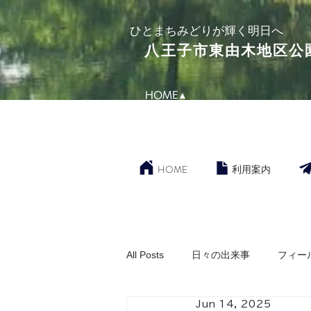
​ひとまちみどりが輝く明日へ
​八王子市東由木地区公
HOME▲
HOME
利用案内
All Posts
日々の出来事
フィー
Jun 14, 2025