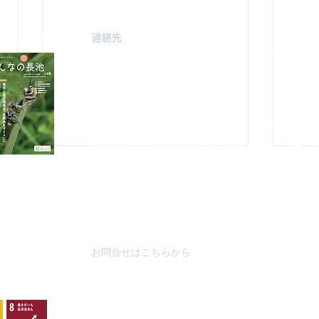
連絡先
駐車場案
みどり由木
〒192-0363
自然館駐
東京都八王子市別所2-58
（思いや
長池公園自然館
3月～
10月～
TEL : 04
2-67
8-4616
FAX : 042-678-
4647
やまざと
​MAIL :
（思いや
nagaike1202(at)pompoco.or.jp
3月～9
針を
※
(at)は@に置き換えてください
10月～
秋葉台公
3月～9
10月～
お問合せはこちらから
夏山
インターンシップでサインク
リーニング