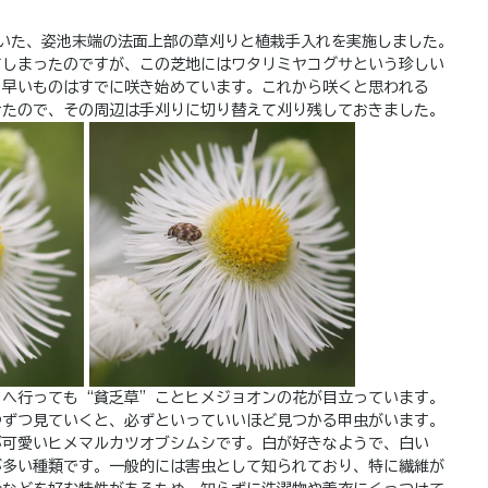
ていた、姿池末端の法面上部の草刈りと植栽手入れを実施しました。
てしまったのですが、この芝地にはワタリミヤコグサという珍しい
、早いものはすでに咲き始めています。これから咲くと思われる
けたので、その周辺は手刈りに切り替えて刈り残しておきました。
こへ行っても“貧乏草”ことヒメジョオンの花が目立っています。
つずつ見ていくと、必ずといっていいほど見つかる甲虫がいます。
が可愛いヒメマルカツオブシムシです。白が好きなようで、白い
が多い種類です。一般的には害虫として知られており、特に繊維が