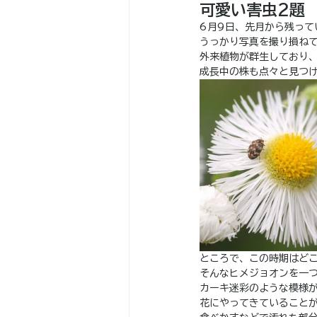
可愛い害虫2題
6月9日、先月から残っ
うっかり写真を撮り損ね
外来植物が群生しており
成長中の株も点々と見つ
ところで、この時期はど
そんなヒメジョオンを一
カーキ迷彩のような模様
花にやってきていること