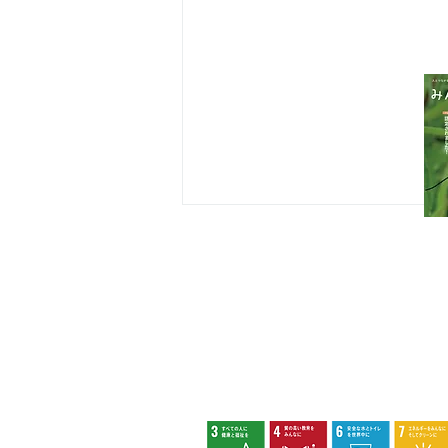
八王子市都市公園指定管理者ひとまち
代表団体：
NPO
フュージョン長池
・株式会社桂造園
・株式会社斎藤造園
・株式会社日本タスクス
指定管理者について
カスタマーハラスメントに対する基本方
策定しました。
八王子市環境マネジメントシステム
ナンバンギセルとマヤラン