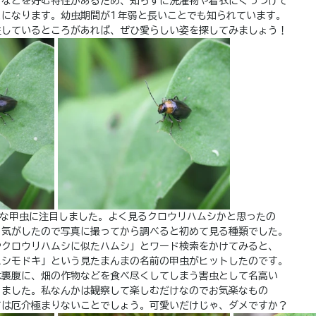
分などを好む特性があるため、知らずに洗濯物や着衣にくっつけて
とになります。幼虫期間が1年弱と長いことでも知られています。
生しているところがあれば、ぜひ愛らしい姿を探してみましょう！
さな甲虫に注目しました。よく見るクロウリハムシかと思ったの
う気がしたので写真に撮ってから調べると初めて見る種類でした。
やクロウリハムシに似たハムシ」とワード検索をかけてみると、
ムシモドキ」という見たまんまの名前の甲虫がヒットしたのです。
は裏腹に、畑の作物などを食べ尽くしてしまう害虫として名高い
りました。私なんかは観察して楽しむだけなのでお気楽なもの
ては厄介極まりないことでしょう。可愛いだけじゃ、ダメですか？