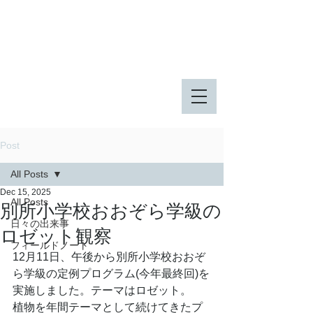
八王子市 東由木地区公園
八王子市 長池公園
Post
All Posts
Dec 15, 2025
All Posts
別所小学校おおぞら学級の
日々の出来事
ロゼット観察
フィールドノート
12月11日、午後から別所小学校おおぞ
ら学級の定例プログラム(今年最終回)を
実施しました。テーマはロゼット。
植物を年間テーマとして続けてきたプ