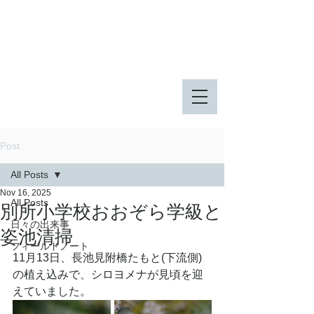
八王子市 東由木地区公園
八王子市 長池公園
Post
All Posts
Nov 16, 2025
All Posts
別所小学校おおぞら学級と
日々の出来事
姿池清掃
フィールドノート
11月13日、長池見附橋たもと(下流側)
の植え込みで、シロヨメナが見頃を迎
えていました。