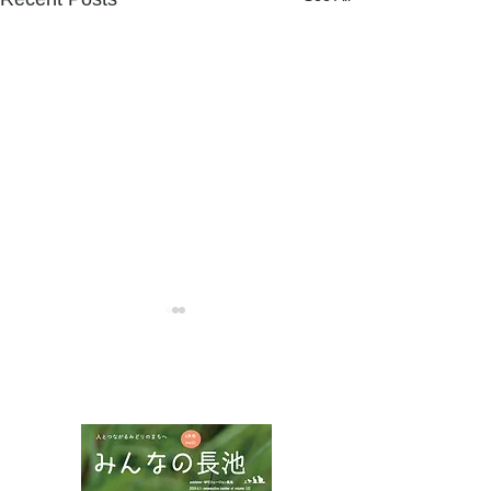
NPOフュージョン長池広報誌
カワラナデシコ花盛り
ムネアカチビナ