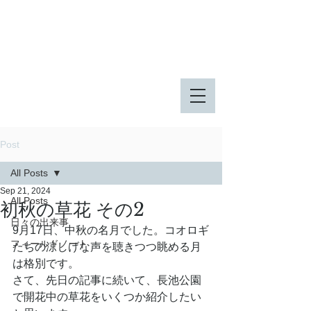
八王子市 東由木地区公園
八王子市 長池公園
Post
All Posts
Sep 21, 2024
All Posts
初秋の草花 その2
日々の出来事
9月17日、中秋の名月でした。コオロギ
フィールドノート
たちの涼しげな声を聴きつつ眺める月
は格別です。
さて、先日の記事に続いて、長池公園
で開花中の草花をいくつか紹介したい