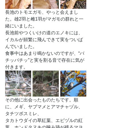
長池のトモエガモ、やっと会えまし
た。雄2羽と雌1羽がマガモの群れと一
緒にいました。
長池前やつくいけの道のエノキには、
イカルが頻繁に飛んできて実をついば
んでいました。
食事中はあまり鳴かないのですが、“バ
チッバチッ”と実を割る音で存在に気が
付きます。
その他に出会ったものたちです。順
に、メギ、ヤブマメとアマチャヅル、
タチツボスミレ、
タカトウダイの草紅葉、エビヅルの紅
葉、ホンドタヌキの噛み跡が残るマヨ