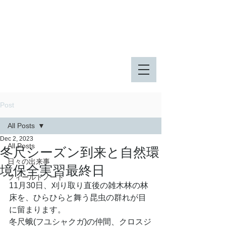
八王子市 東由木地区公園
八王子市 長池公園
Post
All Posts
Dec 2, 2023
All Posts
冬尺シーズン到来と自然環
日々の出来事
境保全実習最終日
フィールドノート
11月30日、刈り取り直後の雑木林の林
床を、ひらひらと舞う昆虫の群れが目
に留まります。
冬尺蛾(フユシャクガ)の仲間、クロスジ