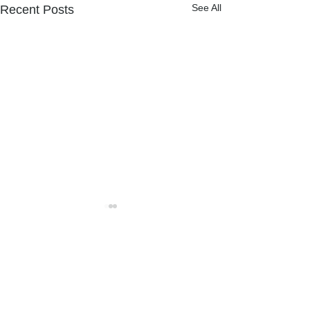
See All
Recent Posts
NPOフュージョン長池広報誌
カワラナデシコ花盛り