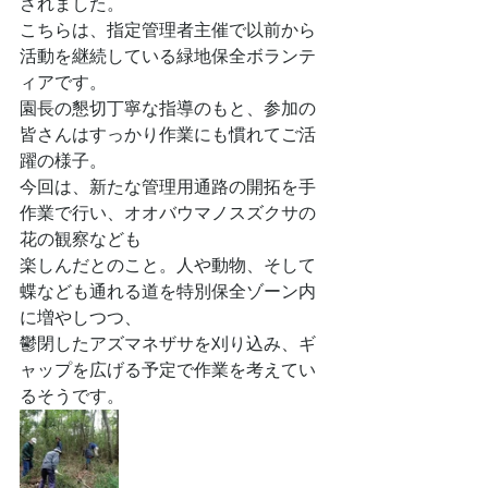
されました。
こちらは、指定管理者主催で以前から
活動を継続している緑地保全ボランテ
ィアです。
園長の懇切丁寧な指導のもと、参加の
皆さんはすっかり作業にも慣れてご活
躍の様子。
今回は、新たな管理用通路の開拓を手
作業で行い、オオバウマノスズクサの
花の観察なども
楽しんだとのこと。人や動物、そして
蝶なども通れる道を特別保全ゾーン内
に増やしつつ、
鬱閉したアズマネザサを刈り込み、ギ
ャップを広げる予定で作業を考えてい
るそうです。