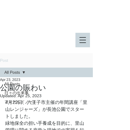
八王子市 東由木地区公園
八王子市 長池公園
Post
All Posts
Apr 23, 2023
All Posts
公園の賑わい
日々の出来事
Updated:
Apr 25, 2023
フィールドノート
4月22日、八王子市主催の年間講座「里
山レンジャーズ」が長池公園でスター
トしました。
緑地保全の担い手養成を目的に、里山