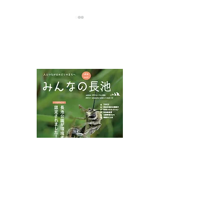
NPOフュージョン長池広報誌
盛夏の癒し
キバラヘリカメ
オニヤンマ
八王子市都市公園指定管理者ひとまちみどり由木
代表団体：
NPO
フュージョン長池