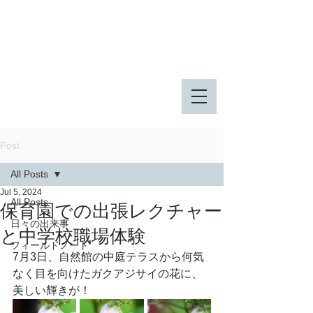
八王子市 東由木地区公園
八王子市 長池公園
Post
All Posts
Jul 5, 2024
All Posts
保育園での出張レクチャー
日々の出来事
と中学校職場体験
フィールドノート
7月3日、自然館の中庭テラスから何気
なく目を向けたガクアジサイの花に、
美しい輝きが！