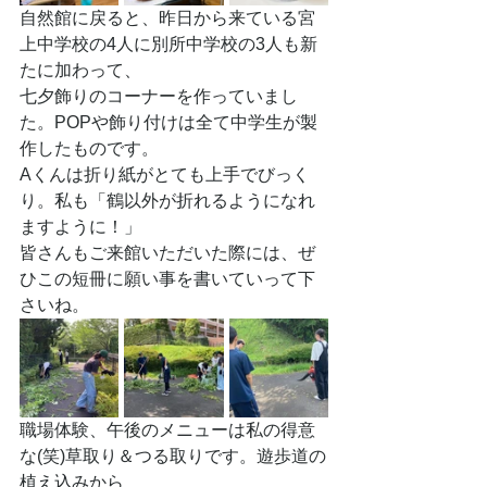
自然館に戻ると、昨日から来ている宮
上中学校の4人に別所中学校の3人も新
たに加わって、
七夕飾りのコーナーを作っていまし
た。POPや飾り付けは全て中学生が製
作したものです。
Aくんは折り紙がとても上手でびっく
り。私も「鶴以外が折れるようになれ
ますように！」
皆さんもご来館いただいた際には、ぜ
ひこの短冊に願い事を書いていって下
さいね。
職場体験、午後のメニューは私の得意
な(笑)草取り＆つる取りです。遊歩道の
植え込みから