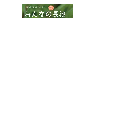
カワラナデシコ花盛り
ムネアカチビナ
マムシ
八王子市都市公園指定管理者ひとまちみどり由木
代表団体：
NPO
フュージョン長池
・株式会社桂造園
・株式会社斎藤造園
・株式会社日本タスクス
指定管理者について
カスタマーハラスメントに対する基本方針を