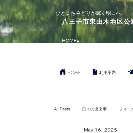
​ひとまちみどりが輝く明日へ
​八王子市東由木地区公
HOME▲
HOME
利用案内
All Posts
日々の出来事
フィー
May 16, 2025