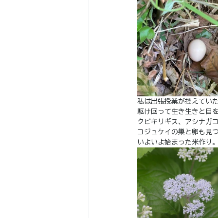
私は出張授業が控えてい
駆け回って生き生きと目
クビキリギス、アシナガ
コジュケイの巣と卵も見
いよいよ始まった米作り