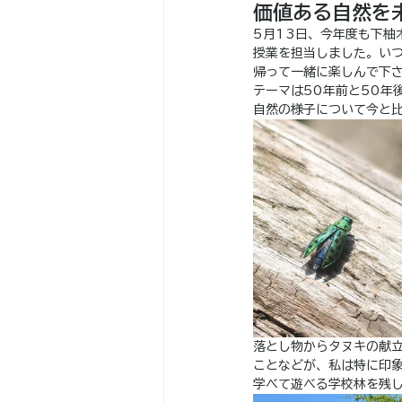
価値ある自然を
5月13日、今年度も下柚
授業を担当しました。い
帰って一緒に楽しんで下
テーマは50年前と50年
自然の様子について今と
落とし物からタヌキの献
ことなどが、私は特に印
学べて遊べる学校林を残し