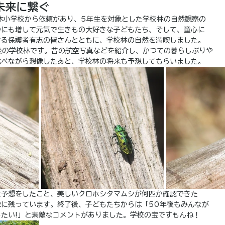
未来に繋ぐ
木小学校から依頼があり、5年生を対象とした学校林の自然観察の
つにも増して元気で生きもの大好きな子どもたち、そして、童心に
さる保護者有志の皆さんとともに、学校林の自然を満喫しました。
後の学校林です。昔の航空写真などを紹介し、かつての暮らしぶりや
比べながら想像したあと、学校林の将来も予想してもらいました。
立予想をしたこと、美しいクロホシタマムシが何匹か確認できた
象に残っています。終了後、子どもたちからは「50年後もみんなが
たい!」と素敵なコメントがありました。学校の宝ですもんね！