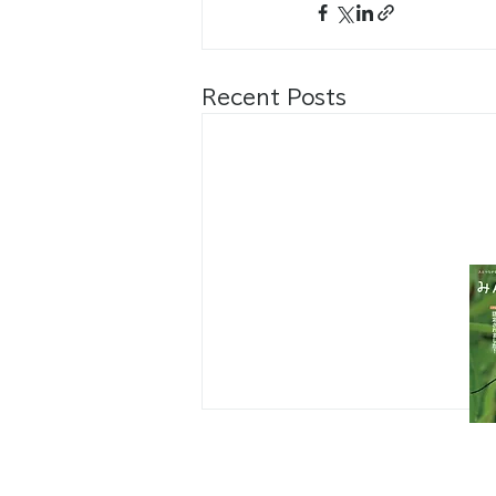
Recent Posts
八王子市都市公園指定管理者ひとまち
代表団体：
NPO
フュージョン長池
・株式会社桂造園
・株式会社斎藤造園
・株式会社日本タスクス
指定管理者について
カスタマーハラスメントに対する基本方
策定しました。