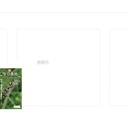
連絡先
駐車場案
みどり由木
〒192-0363
自然館駐
東京都八王子市別所2-58
（思いや
長池公園自然館
3月～
10月～
TEL : 04
2-67
8-4616
FAX : 042-678-
4647
やまざと
​MAIL :
（思いや
nagaike1202(at)pompoco.or.jp
3月～9
針を
※
(at)は@に置き換えてください
10月～
秋葉台公
3月～9