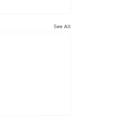
See All
内​
車場（北エントランス） 70
台
りスペース2台含む）
9月
8：30～18：30
2月 8：30～17：30
駐車場（南エントランス）17台
りスペース2台含む）
月 9：00～18：00
2月 9：00～17：00
園駐車場​​ 6
台
月 9：00～17：45