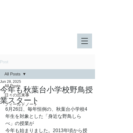
八王子市 東由木地区公園
八王子市 長池公園
Post
All Posts
Jun 28, 2025
All Posts
今年も秋葉台小学校野鳥授
日々の出来事
業スタート
フィールドノート
6月26日、毎年恒例の、秋葉台小学校4
年生を対象とした「身近な野鳥しら
べ」の授業が
今年も始まりました。2013年頃から授