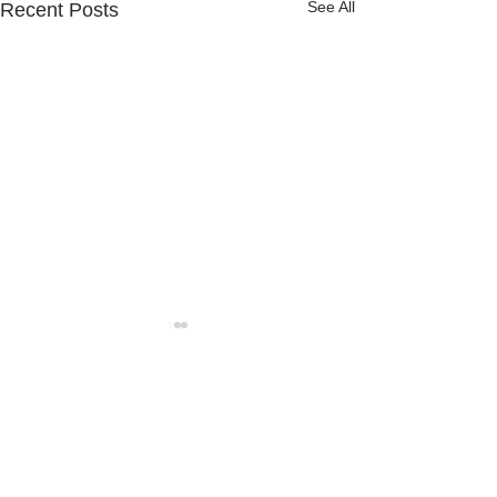
See All
Recent Posts
NPOフュージョン長池広報誌
カワラナデシコ花盛り