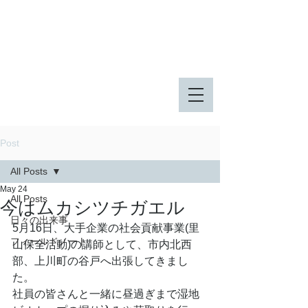
八王子市 東由木地区公園
八王子市 長池公園
Post
All Posts
May 24
All Posts
今はムカシツチガエル
日々の出来事
5月16日、大手企業の社会貢献事業(里
フィールドノート
山保全活動)の講師として、市内北西
部、上川町の谷戸へ出張してきまし
た。
社員の皆さんと一緒に昼過ぎまで湿地